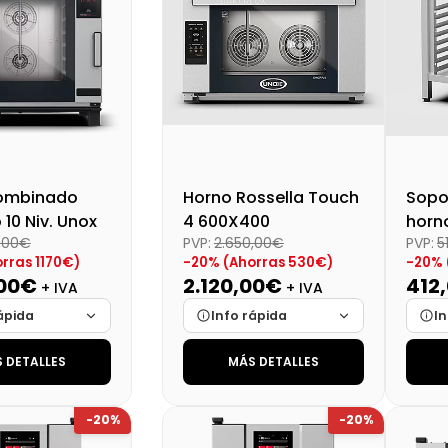
1579,78 €
1330,03 €
ombinado
Horno Rossella Touch
Sopo
 10 Niv. Unox
4 600X400
horn
,00€
PVP:
2.650,00€
PVP:
5
rras 1170€)
-20% (Ahorras 530€)
-20% 
,00€
2.120,00€
412
+ IVA
+ IVA
ápida
Info rápida
In
 DETALLES
MÁS DETALLES
Cargando…
Marca
Cargando…
Mar
Cargando…
Medidas
Cargando…
Medi
-20%
-20%
lidad
Cargando…
Disponibilidad
Cargando…
Disp