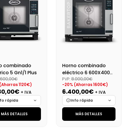
o final (+21%)
Precio final (+21%)
35,82 €
498,52 €
o combinado
Horno combinado
rico 5 Gn1/1 Plus
eléctrico 6 600X400
.600,00€
PVP:
8.000,00€
Plus
(Ahorras 1120€)
-20% (Ahorras 1600€)
80,00€
6.400,00€
+ IVA
+ IVA
fo rápida
Info rápida
MÁS DETALLES
MÁS DETALLES
ca
Cargando…
Marca
Cargando…
das
Cargando…
Medidas
Cargando…
onibilidad
Cargando…
Disponibilidad
Cargando…