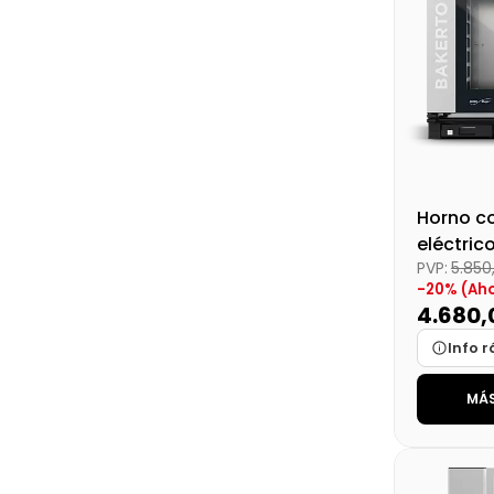
Horno c
eléctrico
PVP:
5.850
-20% (Aho
4.680
Info r
MÁS
Marca
Medidas
Disponibi