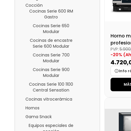
Cocción
Cocinas Serie 600 RM
Gastro
Cocinas Serie 650
Modular
Horno m
Cocinas de encastre
profesio
Serie 600 Modular
PVP:
5.90
sobreme
-20% (Ah
Cocinas Serie 700
MIND.M
Modular
4.720,
COUNTER
Cocinas Serie 900
Info r
Modular
Cocinas Serie 100 1100
MÁS
Marca
Central Sensation
Medidas
Cocinas vitrocerámica
Disponibi
Hornos
Precio fin
Gama Snack
Equipos especiales de