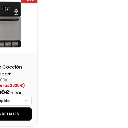
al (+21%)
Precio final (+21%)
Preci
11.954,80 €
11.664,40 €
e Cocción
Cibo+
5,00€
orras 2325€)
00€
+ IVA
ápida
 DETALLES
Cargando…
Cargando…