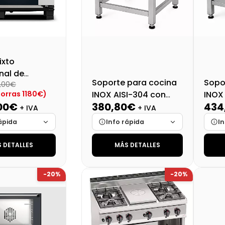
ixto
nal de
Soporte para cocina
Sopo
0,00€
sa CHEFTOP
orras 1180€)
INOX AISI-304 con
INOX
aps™
00€
380,80€
434
refuerzo
esta
+ IVA
+ IVA
TOP PLUS
ápida
Info rápida
In
 DETALLES
MÁS DETALLES
Cargando…
Marca
Cargando…
Mar
Cargando…
Medidas
Cargando…
Medi
-20%
-20%
lidad
Cargando…
Disponibilidad
Cargando…
Disp
al (+21%)
Precio final (+21%)
Preci
5711,20 €
460,77 €