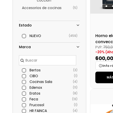
cocción
Accesorios de cocinas
(5)
Estado
Horno el
NUEVO
(459)
convecc
Marca
PVP:
750,
(XF023E
-20% (Aho
600,0
Info r
Bertos
(3)
CIBO
(1)
MÁS
Marca
Cocinas Sala
(4)
Medidas
Edenox
(11)
Disponibi
Eratos
(8)
Feca
(13)
Precio fin
Frucosol
(1)
HR FAINCA
(4)