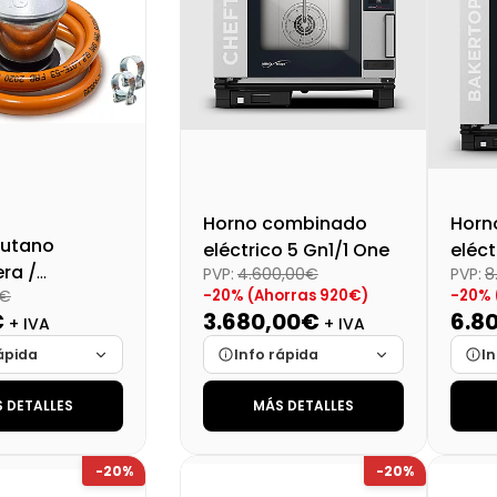
Horno combinado
Horn
Butano
eléctrico 5 Gn1/1 One
eléct
ra /
PVP:
4.600,00€
PVP:
8
One
-20% (Ahorras 920€)
-20% 
0€
or)
€
3.680,00€
6.8
+ IVA
+ IVA
ápida
Info rápida
In
 DETALLES
MÁS DETALLES
Cargando…
Marca
Cargando…
Mar
Cargando…
Medidas
Cargando…
Medi
-20%
-20%
lidad
Cargando…
Disponibilidad
Cargando…
Disp