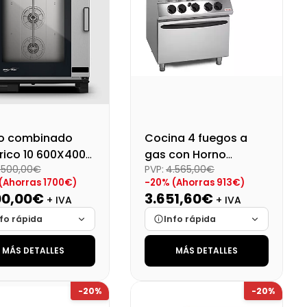
o combinado
Cocina 4 fuegos a
rico 10 600X400
gas con Horno
.500,00€
PVP:
4.565,00€
potenciada SV 98
(Ahorras 1700€)
-20% (Ahorras 913€)
CFG-PW
00,00€
3.651,60€
+ IVA
+ IVA
fo rápida
Info rápida
MÁS DETALLES
MÁS DETALLES
ca
Cargando…
Marca
Cargando…
das
Cargando…
Medidas
Cargando…
-20%
-20%
onibilidad
Cargando…
Disponibilidad
Cargando…