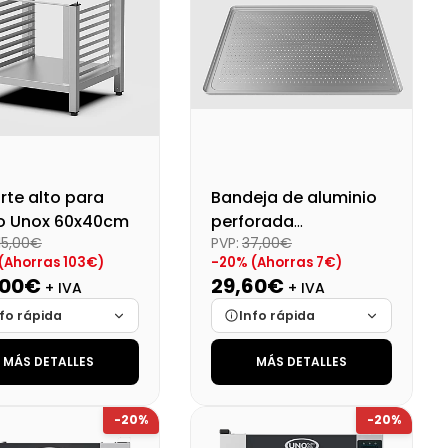
1168,38 €
981,55 €
rte alto para
Bandeja de aluminio
o Unox 60x40cm
perforada
15,00€
PVP:
37,00€
600X400X15
(Ahorras 103€)
-20% (Ahorras 7€)
,00€
29,60€
+ IVA
+ IVA
fo rápida
Info rápida
MÁS DETALLES
MÁS DETALLES
ca
Cargando…
Marca
Cargando…
das
Cargando…
Medidas
Cargando…
-20%
-20%
onibilidad
Cargando…
Disponibilidad
Cargando…