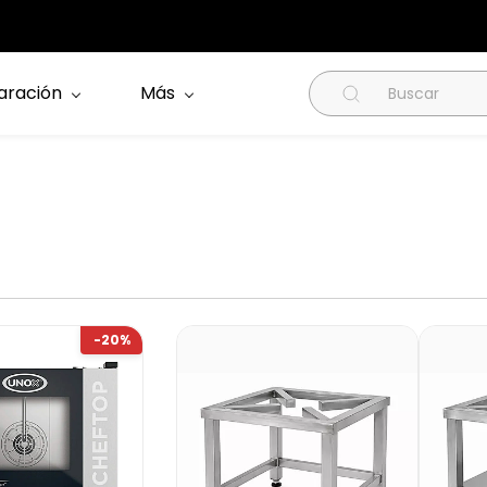
aración
Más
-20%