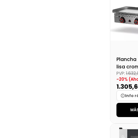
Precio fin
Plancha 
lisa cr
PVP:
1.632
-20% (Ah
1.305,
Info r
MÁS
Marca
Medidas
Disponibi
Precio fin