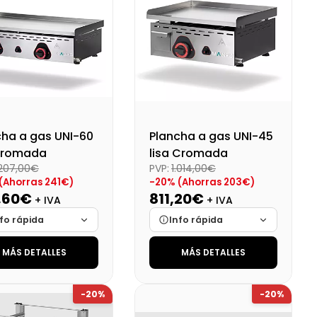
o final (+21%)
Precio final (+21%)
8228,00 €
4418,44 €
cha a gas UNI-60
Plancha a gas UNI-45
 cromada
lisa Cromada
.207,00€
PVP:
1.014,00€
(Ahorras 241€)
-20% (Ahorras 203€)
,60€
811,20€
+ IVA
+ IVA
fo rápida
Info rápida
MÁS DETALLES
MÁS DETALLES
ca
Cargando…
Marca
Cargando…
das
Cargando…
Medidas
Cargando…
-20%
-20%
onibilidad
Cargando…
Disponibilidad
Cargando…
o final (+21%)
Precio final (+21%)