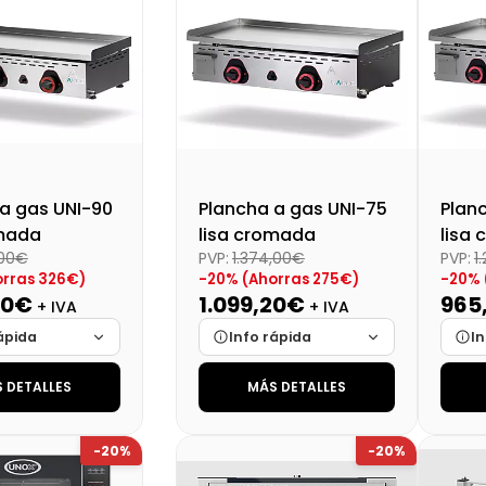
al (+21%)
30,25 €
Precio final (+21%)
Preci
4452,80 €
a gas UNI-90
Plancha a gas UNI-75
Plan
omada
lisa cromada
lisa
,00€
PVP:
1.374,00€
PVP:
1
orras 326€)
-20% (Ahorras 275€)
-20% 
60€
1.099,20€
965
+ IVA
+ IVA
ápida
Info rápida
In
 DETALLES
MÁS DETALLES
Cargando…
Marca
Cargando…
Mar
Cargando…
Medidas
Cargando…
Medi
-20%
-20%
lidad
Cargando…
Disponibilidad
Cargando…
Disp
al (+21%)
Precio final (+21%)
Preci