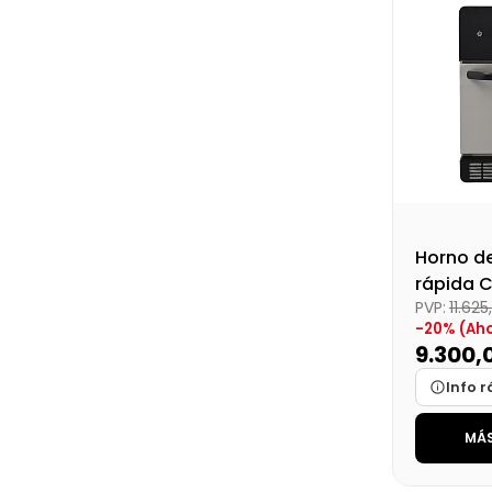
Precio fin
Horno d
rápida 
PVP:
11.62
-20% (Ah
9.300,
Info r
MÁS
Marca
Medidas