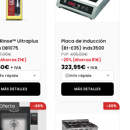
Rinse™ Ultraplus
Placa de inducción
a DB1075
(Bt-E35) Inds3500
17,00€
PVP:
405,00€
(Ahorras 21€)
-20% (Ahorras 81€)
50€
323,95€
+ IVA
+ IVA
fo rápida
Info rápida
MÁS DETALLES
MÁS DETALLES
ca
Cargando…
Marca
Cargando…
das
Cargando…
Medidas
Cargando…
Oferta
-20%
-20%
onibilidad
Cargando…
Disponibilidad
Cargando…
o final (+21%)
116,77 €
Precio final (+21%)
391,98 €