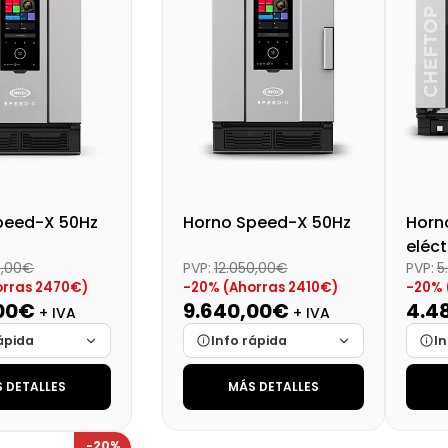
al (+21%)
Precio final (+21%)
Preci
5662,80 €
2565,20 €
peed-X 50Hz
Horno Speed-X 50Hz
Horn
eléct
0,00€
PVP:
12.050,00€
PVP:
5
orras 2470€)
-20% (Ahorras 2410€)
-20% 
00€
9.640,00€
4.4
+ IVA
+ IVA
ápida
Info rápida
In
 DETALLES
MÁS DETALLES
Cargando…
Marca
Cargando…
Mar
Cargando…
Medidas
Cargando…
Medi
-20%
lidad
Cargando…
Disponibilidad
Cargando…
Disp