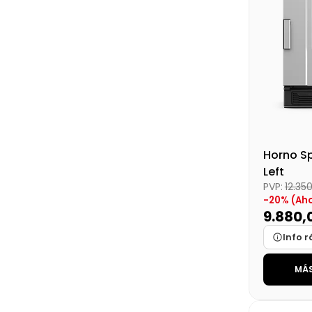
Precio fin
Horno S
Left
PVP:
12.35
-20% (Ah
9.880,
Info r
MÁS
Marca
Medidas
Disponibi