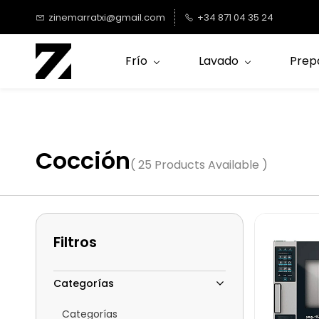
Saltar al
zinemarratxi@gmail.com
+34 871 04 35 24
contenido
principal
Frío
Lavado
Prep
Cocción
( 25 Products Available )
Filtros
Categorías
Categorías