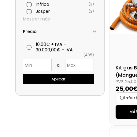
Infrico
(3)
Josper
(2)
Mostrar más
Precio
10,00€
+ IVA
-
30.000,00€
+ IVA
(495)
a
Kit gas 
(Mangue
Aplicar
PVP:
25,0
Regulad
25,00
Info r
MÁS
Marca
Medidas
Disponibi