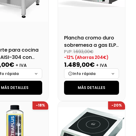
Plancha cromo duro
sobremesa a gas ELP-
rte para cocina
PVP:
1.693,00€
93GCN
 AISI-304 con
-12% (Ahorras 204€)
,00€
1.489,00€
nte
+ IVA
+ IVA
fo rápida
Info rápida
MÁS DETALLES
MÁS DETALLES
ca
Cargando…
Marca
Cargando…
das
Cargando…
Medidas
Cargando…
-18%
-20%
onibilidad
Cargando…
Disponibilidad
Cargando…
o final (+21%)
Precio final (+21%)
525,14 €
1801,69 €