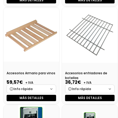
MÁS DETALLES
MÁS DETALLES
Marca
Cargando…
Marca
Cargando…
Medidas
Cargando…
Medidas
Cargando…
Disponibilidad
Cargando…
Disponibilidad
Cargando…
Precio final (+21%)
Consultar
Precio final (+21%)
23,70 €
Accesorios Armario para vinos
Accesorios enfriadores de
botellas
59,57€
36,72€
+ IVA
+ IVA
Info rápida
Info rápida
MÁS DETALLES
MÁS DETALLES
Marca
Cargando…
Marca
Cargando…
Medidas
Cargando…
Medidas
Cargando…
Disponibilidad
Cargando…
Disponibilidad
Cargando…