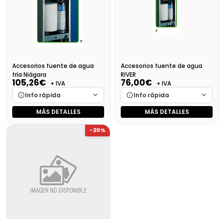
Precio final (+21%)
72,08 €
Precio final (+21%)
44,43 €
Accesorios fuente de agua
Accesorios fuente de agua
fría Niágara
RIVER
105,26€
76,00€
+ IVA
+ IVA
Info rápida
Info rápida
MÁS DETALLES
MÁS DETALLES
Marca
Cargando…
Marca
Cargando…
-20%
Medidas
Cargando…
Medidas
Cargando…
Disponibilidad
Cargando…
Disponibilidad
Cargando…
Precio final (+21%)
127,37 €
Precio final (+21%)
91,96 €