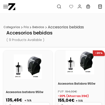
Saltar al
contenido
principal
Accesorios bebidas
Categorías
Frío
Bebidas
Accesorios bebidas
( 9 Products Available )
-20%
Accesorios Batidora 950w
PVP:
194,00€
Accesorios batidora 950w
-20% (Ahorras 39€)
135,46€
155,04€
+ IVA
+ IVA