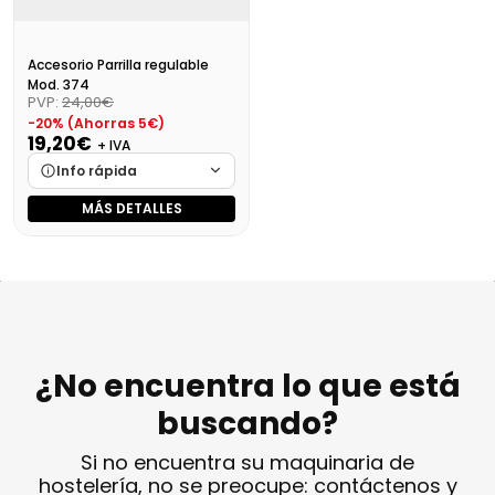
Accesorio Parrilla regulable
Mod. 374
PVP:
24,00€
-20% (Ahorras 5€)
19,20€
+ IVA
Info rápida
MÁS DETALLES
Marca
Cargando…
Medidas
Cargando…
Disponibilidad
Cargando…
Precio final (+21%)
23,23 €
¿No encuentra lo que está
buscando?
Si no encuentra su maquinaria de
hostelería, no se preocupe: contáctenos y