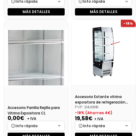
Info rápida
Info rápida
MÁS DETALLES
MÁS DETALLES
Marca
Cargando…
Marca
Cargando…
-18%
Medidas
Cargando…
Medidas
Cargando…
Disponibilidad
Cargando…
Disponibilidad
Cargando…
Precio final (+21%)
163,90 €
Precio final (+21%)
187,60 €
Accesorio Estante vitrina
expositora de refrigeración
PVP:
24,00€
Accesorio Parrilla Rejilla para
220L
-18% (Ahorras 4€)
Vitrina Expositora CL
0,00€
19,58€
+ IVA
+ IVA
Info rápida
Info rápida