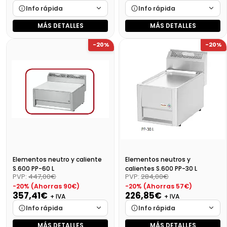
Info rápida
Info rápida
MÁS DETALLES
MÁS DETALLES
Marca
Cargando…
Marca
Cargando…
-20%
-20%
Medidas
Cargando…
Medidas
Cargando…
Disponibilidad
Cargando…
Disponibilidad
Cargando…
Precio final (+21%)
139,22 €
Precio final (+21%)
621,05 €
Elementos neutro y caliente
Elementos neutros y
S.600 PP-60 L
calientes S.600 PP-30 L
PVP:
447,00€
PVP:
284,00€
-20% (Ahorras 90€)
-20% (Ahorras 57€)
357,41€
226,85€
+ IVA
+ IVA
Info rápida
Info rápida
MÁS DETALLES
MÁS DETALLES