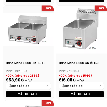
Marca
Cargando…
Marca
Cargando…
-20%
-20%
Medidas
Cargando…
Medidas
Cargando…
Disponibilidad
Cargando…
Disponibilidad
Cargando…
Precio final (+21%)
432,46 €
Precio final (+21%)
274,49 €
Baño María S.600 BM-60 EL
Baño María S.600 GN 1/1 150
PVP:
1.192,00€
PVP:
770,00€
-20% (Ahorras 238€)
-20% (Ahorras 154€)
953,90€
616,08€
+ IVA
+ IVA
Info rápida
Info rápida
MÁS DETALLES
MÁS DETALLES
Marca
Cargando…
Marca
Cargando…
-20%
Medidas
Cargando…
Medidas
Cargando…