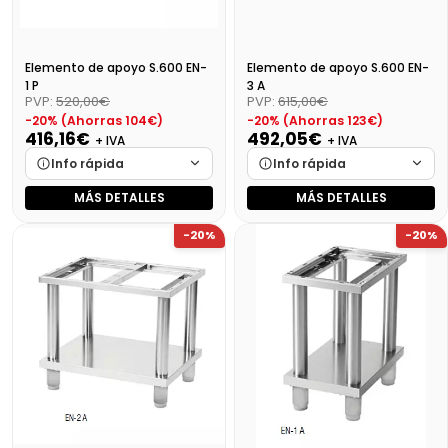
Elemento de apoyo S.600 EN-
Elemento de apoyo S.600 EN-
1 P
3 A
PVP:
520,00€
PVP:
615,00€
-20% (Ahorras 104€)
-20% (Ahorras 123€)
416,16€
492,05€
+ IVA
+ IVA
Info rápida
Info rápida
MÁS DETALLES
MÁS DETALLES
Marca
Cargando…
Marca
Cargando…
-20%
-20%
Medidas
Cargando…
Medidas
Cargando…
Disponibilidad
Cargando…
Disponibilidad
Cargando…
Precio final (+21%)
503,55 €
Precio final (+21%)
595,38 €