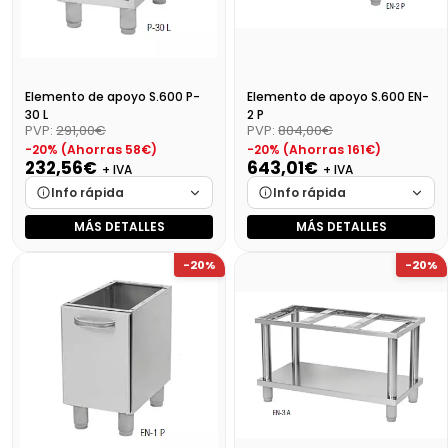
Elemento de apoyo S.600 P-
Elemento de apoyo S.600 EN-
30 L
2 P
PVP:
291,00€
PVP:
804,00€
-20% (Ahorras 58€)
-20% (Ahorras 161€)
232,56€
643,01€
+ IVA
+ IVA
Info rápida
Info rápida
MÁS DETALLES
MÁS DETALLES
Marca
Cargando…
Marca
Cargando…
-20%
-20%
Medidas
Cargando…
Medidas
Cargando…
Disponibilidad
Cargando…
Disponibilidad
Cargando…
Precio final (+21%)
281,40 €
Precio final (+21%)
778,04 €