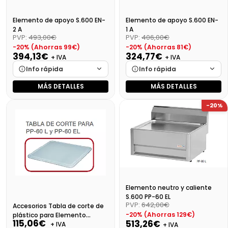
Elemento de apoyo S.600 EN-
Elemento de apoyo S.600 EN-
2 A
1 A
PVP:
493,00€
PVP:
406,00€
-20% (Ahorras 99€)
-20% (Ahorras 81€)
394,13€
324,77€
+ IVA
+ IVA
Info rápida
Info rápida
MÁS DETALLES
MÁS DETALLES
Marca
Cargando…
Marca
Cargando…
-20%
Medidas
Cargando…
Medidas
Cargando…
Disponibilidad
Cargando…
Disponibilidad
Cargando…
Precio final (+21%)
476,89 €
Precio final (+21%)
392,97 €
Elemento neutro y caliente
S.600 PP-60 EL
PVP:
642,00€
Accesorios Tabla de corte de
-20% (Ahorras 129€)
plástico para Elemento
115,06€
513,26€
neutro
+ IVA
+ IVA