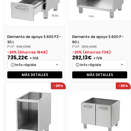
Elemento de apoyo S.600 PZ-
Elemento de apoyo S.600 P-
30 L
60 L
PVP:
919,00€
PVP:
365,00€
-20% (Ahorras 184€)
-20% (Ahorras 73€)
735,22€
292,13€
+ IVA
+ IVA
Info rápida
Info rápida
MÁS DETALLES
MÁS DETALLES
Marca
Cargando…
Marca
Cargando…
-20%
-20%
Medidas
Cargando…
Medidas
Cargando…
Disponibilidad
Cargando…
Disponibilidad
Cargando…
Precio final (+21%)
889,61 €
Precio final (+21%)
353,47 €