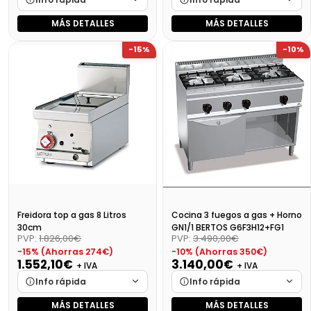
MÁS DETALLES
MÁS DETALLES
Marca
Cargando…
Marca
Cargando…
-15%
-10%
Medidas
Cargando…
Medidas
Cargando…
Disponibilidad
Cargando…
Disponibilidad
Cargando…
Precio final (+21%)
153,04 €
Precio final (+21%)
634,87 €
Freidora top a gas 8 Litros
Cocina 3 fuegos a gas + Horno
30cm
GN1/1 BERTOS G6F3H12+FG1
PVP:
1.826,00€
PVP:
3.490,00€
-15% (Ahorras 274€)
-10% (Ahorras 350€)
1.552,10€
3.140,00€
+ IVA
+ IVA
Info rápida
Info rápida
MÁS DETALLES
MÁS DETALLES