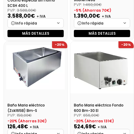
Cocina especial sin horno
PVP:
1.460,00€
SCSH 400 L
PVP:
3.588,00€
-5% (Ahorras 70€)
3.588,00€
1.390,00€
+ IVA
+ IVA
Info rápida
Info rápida
MÁS DETALLES
MÁS DETALLES
Marca
Cargando…
Marca
Cargando…
-20%
-20%
Medidas
Cargando…
Medidas
Cargando…
Disponibilidad
Cargando…
Disponibilidad
Cargando…
Precio final (+21%)
Precio final (+21%)
1681,90 €
4341,48 €
Baño Maria eléctrico
Baño Maria eléctrico Fondo
(Zck165B) Bm-S
600 Bm-30 El
PVP:
158,00€
PVP:
656,00€
-20% (Ahorras 32€)
-20% (Ahorras 131€)
126,48€
524,69€
+ IVA
+ IVA
Info rápida
Info rápida