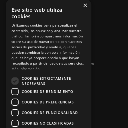
×
Ese sitio web utiliza
Dónde encontrarnos
cookies
Utilizamos cookies para personalizar el
+348
71043524
contenido, los anuncios y analizar nuestro
tráfico. También compartimos información
zinemarratxi@gmail.com
sobre su uso de nuestro sitio con nuestros
socios de publicidad y análisis, quienes
Lunes a Viernes de 8hs a 16hs
pueden combinarla con otra información
que les haya proporcionado o que hayan
D'es Siurells, 27, Marratxí, Illes Balears
recopilado a partir del uso de sus servicios.
Más información
COOKIES ESTRICTAMENTE
NECESARIAS
Nuestros Servicios
COOKIES DE RENDIMIENTO
COOKIES DE PREFERENCIAS
V
enta de maquinaria
COOKIES DE FUNCIONALIDAD
Asesoramiento personalizado
COOKIES NO CLASIFICADAS
Instalación y reparación