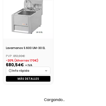
Disponibilidad
Cargando…
Disponibilidad
Cargando…
Precio final (+21%)
1154,22 €
Precio final (+21%)
745,46 €
Lavamanos S.600 UM-30 EL
PVP:
851,00€
-20% (Ahorras 170€)
680,54€
+ IVA
Info rápida
MÁS DETALLES
Marca
Cargando…
Medidas
Cargando…
Disponibilidad
Cargando…
Cargando…
Precio final (+21%)
823,46 €