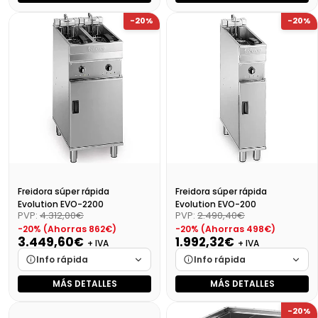
Marca
Cargando…
Marca
Cargando…
-20%
-20%
Medidas
Cargando…
Medidas
Cargando…
Disponibilidad
Cargando…
Disponibilidad
Cargando…
Precio final (+21%)
1878,04 €
Precio final (+21%)
3799,40 €
Freidora súper rápida
Freidora súper rápida
Evolution EVO-2200
Evolution EVO-200
PVP:
4.312,00€
PVP:
2.490,40€
-20% (Ahorras 862€)
-20% (Ahorras 498€)
3.449,60€
1.992,32€
+ IVA
+ IVA
Info rápida
Info rápida
MÁS DETALLES
MÁS DETALLES
Marca
Cargando…
Marca
Cargando…
-20%
Medidas
Cargando…
Medidas
Cargando…