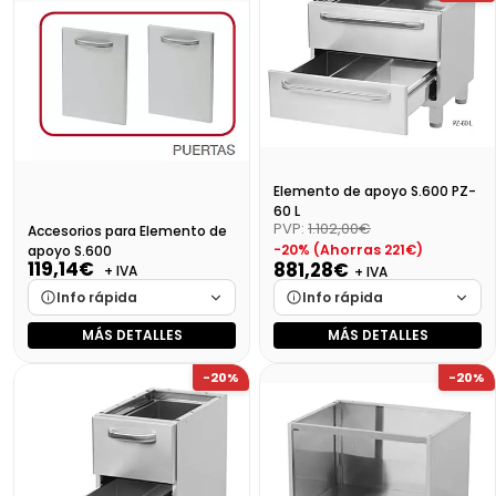
Disponibilidad
Cargando…
Disponibilidad
Cargando…
Precio final (+21%)
4174,02 €
Precio final (+21%)
2410,71 €
Elemento de apoyo S.600 PZ-
60 L
PVP:
1.102,00€
Accesorios para Elemento de
-20% (Ahorras 221€)
apoyo S.600
119,14€
881,28€
+ IVA
+ IVA
Info rápida
Info rápida
MÁS DETALLES
MÁS DETALLES
Marca
Cargando…
Marca
Cargando…
-20%
-20%
Medidas
Cargando…
Medidas
Cargando…
Disponibilidad
Cargando…
Disponibilidad
Cargando…
Precio final (+21%)
144,15 €
Precio final (+21%)
1066,35 €