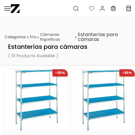
Saltar al
contenido
principal
Estanterías para
Cámarias
Categorías
Frío
cámaras
frigoríficas
Estanterías para cámaras
( 10 Products Available )
-20%
-20%