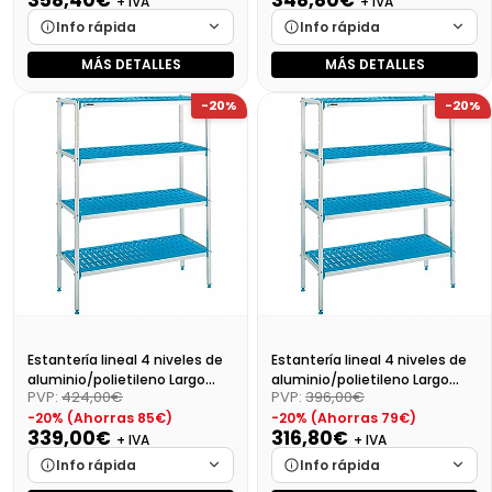
+ IVA
+ IVA
Info rápida
Info rápida
MÁS DETALLES
MÁS DETALLES
Marca
Cargando…
Marca
Cargando…
-20%
-20%
Medidas
Cargando…
Medidas
Cargando…
Disponibilidad
Cargando…
Disponibilidad
Cargando…
Precio final (+21%)
433,66 €
Precio final (+21%)
422,05 €
Estantería lineal 4 niveles de
Estantería lineal 4 niveles de
aluminio/polietileno Largo
aluminio/polietileno Largo
PVP:
424,00€
PVP:
396,00€
99cm
89cm
-20% (Ahorras 85€)
-20% (Ahorras 79€)
339,00€
316,80€
+ IVA
+ IVA
Info rápida
Info rápida