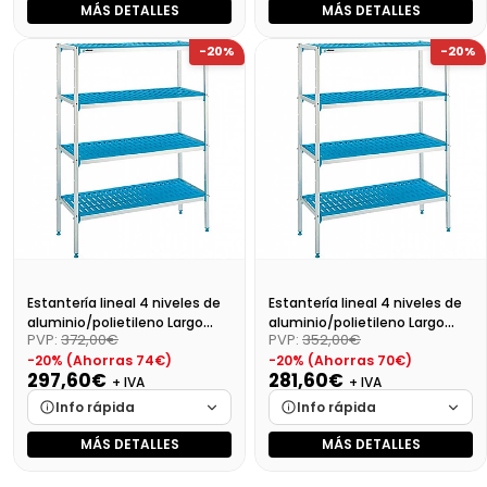
MÁS DETALLES
MÁS DETALLES
Marca
Cargando…
Marca
Cargando…
-20%
-20%
Medidas
Cargando…
Medidas
Cargando…
Disponibilidad
Cargando…
Disponibilidad
Cargando…
Precio final (+21%)
410,19 €
Precio final (+21%)
383,33 €
Estantería lineal 4 niveles de
Estantería lineal 4 niveles de
aluminio/polietileno Largo
aluminio/polietileno Largo
PVP:
372,00€
PVP:
352,00€
79cm
69cm
-20% (Ahorras 74€)
-20% (Ahorras 70€)
297,60€
281,60€
+ IVA
+ IVA
Info rápida
Info rápida
MÁS DETALLES
MÁS DETALLES
Marca
Cargando…
Marca
Cargando…