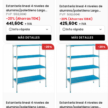
Estantería lineal 4 niveles de
Estantería lineal 4 niveles de
aluminio/polietileno Largo
aluminio/polietileno Largo
PVP:
552,00€
PVP:
532,00€
159cm
149cm
-20% (Ahorras 110€)
-20% (Ahorras 106€)
441,60€
425,60€
+ IVA
+ IVA
Info rápida
Info rápida
MÁS DETALLES
MÁS DETALLES
Marca
Cargando…
Marca
Cargando…
-20%
-20%
Medidas
Cargando…
Medidas
Cargando…
Disponibilidad
Cargando…
Disponibilidad
Cargando…
Precio final (+21%)
534,34 €
Precio final (+21%)
514,98 €
Estantería lineal 4 niveles de
Estantería lineal 4 niveles de
aluminio/polietileno Largo
aluminio/polietileno Largo