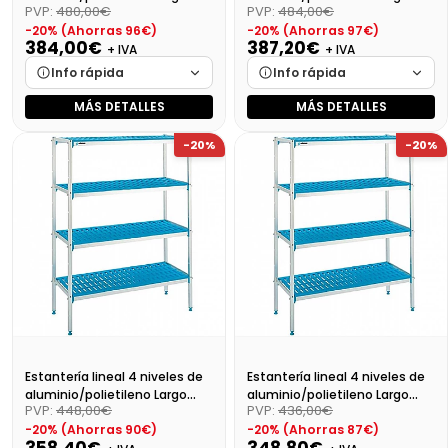
PVP:
480,00€
PVP:
484,00€
139cm
129cm
-20% (Ahorras 96€)
-20% (Ahorras 97€)
384,00€
387,20€
+ IVA
+ IVA
Info rápida
Info rápida
MÁS DETALLES
MÁS DETALLES
Marca
Cargando…
Marca
Cargando…
-20%
-20%
Medidas
Cargando…
Medidas
Cargando…
Disponibilidad
Cargando…
Disponibilidad
Cargando…
Precio final (+21%)
464,64 €
Precio final (+21%)
468,51 €
Estantería lineal 4 niveles de
Estantería lineal 4 niveles de
aluminio/polietileno Largo
aluminio/polietileno Largo
PVP:
448,00€
PVP:
436,00€
119cm
109cm
-20% (Ahorras 90€)
-20% (Ahorras 87€)
358,40€
348,80€