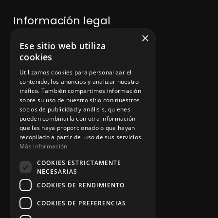
Información legal
×
Ese sitio web utiliza
Política de privacidad
cookies
Aviso legal
Utilizamos cookies para personalizar el
contenido, los anuncios y analizar nuestro
tráfico. También compartimos información
sobre su uso de nuestro sitio con nuestros
socios de publicidad y análisis, quienes
App Zine Hostelería
pueden combinarla con otra información
que les haya proporcionado o que hayan
recopilado a partir del uso de sus servicios.
Más información
COOKIES ESTRICTAMENTE
NECESARIAS
COOKIES DE RENDIMIENTO
COOKIES DE PREFERENCIAS