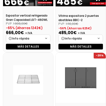
Expositor vertical refrigerado
Vitrina expositora 2 puertas
Gran Capacidad LGT-460WL
abatibles BBC-2
PVP:
1.908,00€
PVP:
1.110,00€
-65% (Ahorras 1242€)
-56% (Ahorras 625€)
666,00€
485,00€
+ IVA
+ IVA
Info rápida
Info rápida
MÁS DETALLES
MÁS DETALLES
Marca
Cargando…
Marca
Cargando…
-20%
Medidas
Cargando…
Medidas
Cargando…
Disponibilidad
Cargando…
Disponibilidad
Cargando…
Precio final (+21%)
805,86 €
Precio final (+21%)
586,85 €