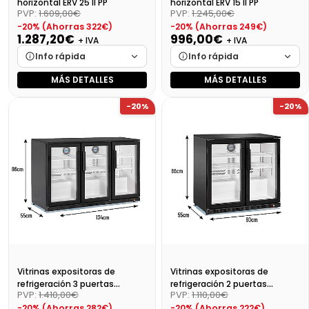
horizontal ERV 25 II PP
horizontal ERV 15 II PP
PVP:
1.609,00€
PVP:
1.245,00€
-20% (Ahorras 322€)
-20% (Ahorras 249€)
1.287,20€
996,00€
+ IVA
+ IVA
Info rápida
Info rápida
MÁS DETALLES
MÁS DETALLES
Marca
Cargando…
Marca
Cargando…
-20%
-20%
Medidas
Cargando…
Medidas
Cargando…
Disponibilidad
Cargando…
Disponibilidad
Cargando…
Precio final (+21%)
1557,51 €
Precio final (+21%)
1205,16 €
Vitrinas expositoras de
Vitrinas expositoras de
refrigeración 3 puertas
refrigeración 2 puertas
PVP:
1.410,00€
PVP:
1.110,00€
abatibles BBC-3
abatibles BBC-2
-20% (Ahorras 282€)
-20% (Ahorras 222€)