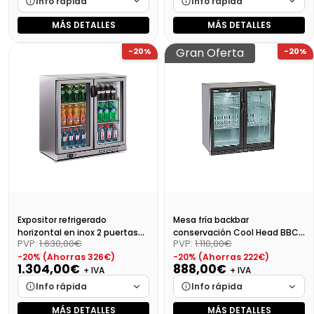
Info rápida
Info rápida
MÁS DETALLES
MÁS DETALLES
Marca
Cargando…
Marca
Cargando…
Gran Oferta
-20%
-20%
Medidas
Cargando…
Medidas
Cargando…
Disponibilidad
Cargando…
Disponibilidad
Cargando…
Precio final (+21%)
963,16 €
Precio final (+21%)
1933,10 €
Expositor refrigerado
Mesa fría backbar
horizontal en inox 2 puertas
conservación Cool Head BBC
PVP:
1.630,00€
PVP:
1.110,00€
ERV 25 II
208H
-20% (Ahorras 326€)
-20% (Ahorras 222€)
1.304,00€
888,00€
+ IVA
+ IVA
Info rápida
Info rápida
MÁS DETALLES
MÁS DETALLES