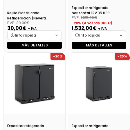
Expositor refrigerado
horizontal ERV 35 II PP
Rejilla Plastificada
PVP:
1.915,00€
Refrigeracion (Nevera
PVP:
30,00€
-20% (Ahorras 383€)
Vertical)
30,00€
1.532,00€
+ IVA
+ IVA
Info rápida
Info rápida
MÁS DETALLES
MÁS DETALLES
Marca
Cargando…
Marca
Cargando…
-20%
-20%
Medidas
Cargando…
Medidas
Cargando…
Disponibilidad
Cargando…
Disponibilidad
Cargando…
Precio final (+21%)
36,30 €
Precio final (+21%)
1853,72 €
Expositor refrigerado
Expositor refrigerado