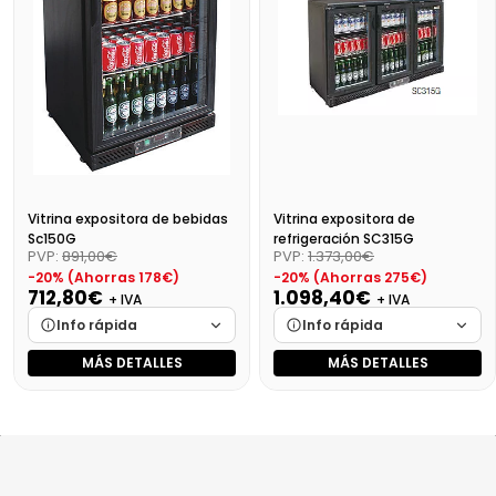
Precio final (+21%)
1136,43 €
Precio final (+21%)
1096,74 €
Vitrina expositora de bebidas
Vitrina expositora de
Sc150G
refrigeración SC315G
PVP:
891,00€
PVP:
1.373,00€
-20% (Ahorras 178€)
-20% (Ahorras 275€)
712,80€
1.098,40€
+ IVA
+ IVA
Info rápida
Info rápida
MÁS DETALLES
MÁS DETALLES
Marca
Cargando…
Marca
Cargando…
Medidas
Cargando…
Medidas
Cargando…
Disponibilidad
Cargando…
Disponibilidad
Cargando…
Precio final (+21%)
862,49 €
Precio final (+21%)
1329,06 €