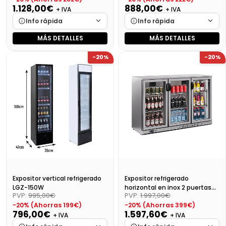
1.128,00€
888,00€
+ IVA
+ IVA
Info rápida
Info rápida
MÁS DETALLES
MÁS DETALLES
Marca
Cargando…
Marca
Cargando…
-20%
-20%
Medidas
Cargando…
Medidas
Cargando…
Disponibilidad
Cargando…
Disponibilidad
Cargando…
Precio final (+21%)
1364,88 €
Precio final (+21%)
1074,48 €
Expositor vertical refrigerado
Expositor refrigerado
LGZ-150W
horizontal en inox 2 puertas
PVP:
995,00€
PVP:
1.997,00€
ERV 35 II
-20% (Ahorras 199€)
-20% (Ahorras 399€)
796,00€
1.597,60€
+ IVA
+ IVA