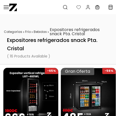
Saltar al
contenido
principal
Expositores refrigerados
Categorías
Frío
Bebidas
snack Pta. Cristal
Expositores refrigerados snack Pta.
Cristal
( 16 Products Available )
Gran Oferta
-65%
-56%