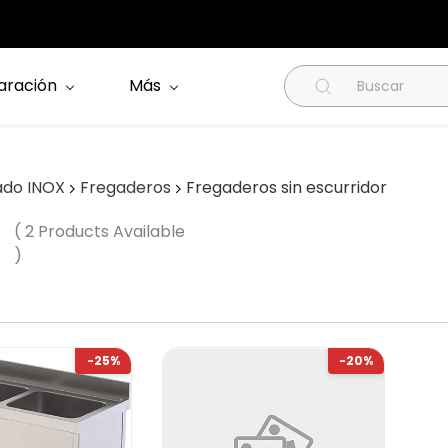
aración
Más
ado INOX
Fregaderos
Fregaderos sin escurridor
( 2 Products Available
)
-25%
-20%