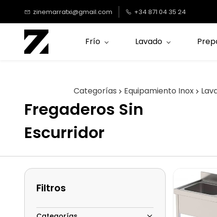
Saltar al
zinemarratxi@gmail.com
+34 871 04 35 24
contenido
principal
Frío
Lavado
Prep
Categorías
Equipamiento Inox
Lav
Fregaderos Sin
Escurridor
Filtros
Categorías