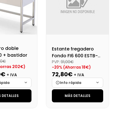
ro doble
Estante fregadero
 + bastidor
Fondo FI6 600 ESTB-
00€
PVP:
91,00€
66
orras 202€)
-20% (Ahorras 18€)
0€
72,80€
+ IVA
+ IVA
ápida
Info rápida
 DETALLES
MÁS DETALLES
Cargando…
Marca
Cargando…
Cargando…
Medidas
Cargando…
lidad
Cargando…
Disponibilidad
Cargando…
al (+21%)
Precio final (+21%)
88,09 €