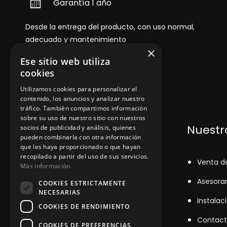
Garantía 1 año
Desde la entrega del producto, con uso normal,
adecuado y mantenimiento
×
Ese sitio web utiliza
cookies
Utilizamos cookies para personalizar el
contenido, los anuncios y analizar nuestro
tráfico. También compartimos información
sobre su uso de nuestro sitio con nuestros
Dónde encontrarnos
Nuestro
socios de publicidad y análisis, quienes
pueden combinarla con otra información
que les haya proporcionado o que hayan
recopilado a partir del uso de sus servicios.
+348
71043524
V
enta d
Más información
zinemarratxi@gmail.com
Asesora
COOKIES ESTRICTAMENTE
NECESARIAS
Lunes a Viernes de 8hs a 16hs
Instalac
COOKIES DE RENDIMIENTO
D'es Siurells, 27, Marratxí, Illes
Contact
COOKIES DE PREFERENCIAS