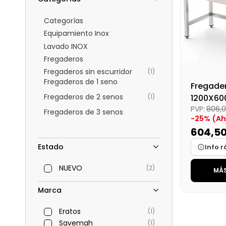
Categorías
Equipamiento Inox
Lavado INOX
Fregaderos
Fregaderos sin escurridor
(1)
Fregaderos de 1 seno
Fregade
Fregaderos de 2 senos
(1)
1200X600
PVP:
806,
Fregaderos de 3 senos
-25% (Ah
604,5
Estado
Info r
NUEVO
(2)
MÁS
Marca
Medidas
Marca
Disponibi
Eratos
(1)
Precio fin
Savemah
(1)