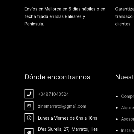
Envíos en Mallorca en 6 días hábiles o en
Garantiza
fecha fijada en Islas Baleares y
transacc
Península.
clientes.
Dónde encontrarnos
Nuest
+348
71043524
Compra
zinemarratxi@gmail.com
Alquil
Lunes a Viernes de 8hs a 18hs
Aseso
D'es Siurells, 27, Marratxí, Illes
Instal