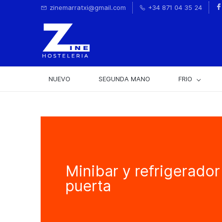
zinemarratxi@gmail.com
+34 871 04 35 24
NUEVO
SEGUNDA MANO
FRIO
Minibar y refrigerador
puerta