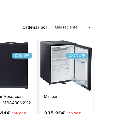
Ordenar por :
17.3% OFF
20.0% OFF
ar Absorcion
Minibar
ui MBA400N2112
,44€
335,20€
298,00€
419,00€