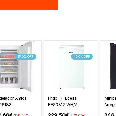
15.0% OFF
15.0% OFF
gelador Amica
Frigo 1P Edesa
Minib
16183
EFS0812 WH/A
Arreg
0,66€
229,50€
246
318,42€
270,00€