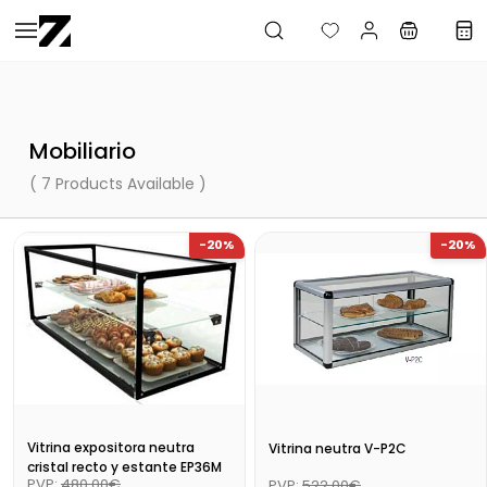
Saltar al
contenido
principal
Mobiliario
( 7 Products Available )
-20%
-20%
Vitrina expositora neutra
Vitrina neutra V-P2C
cristal recto y estante EP36M
PVP:
480,00€
PVP:
522,00€