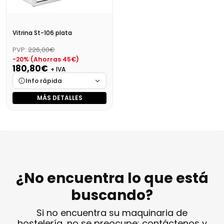
Vitrina St-106 plata
PVP:
226,00€
-20% (Ahorras 45€)
180,80€
+ IVA
Info rápida
MÁS DETALLES
Marca
Cargando…
Medidas
Cargando…
Disponibilidad
Cargando…
Precio final (+21%)
218,77 €
¿No encuentra lo que está
buscando?
Si no encuentra su maquinaria de
hostelería, no se preocupe: contáctenos y