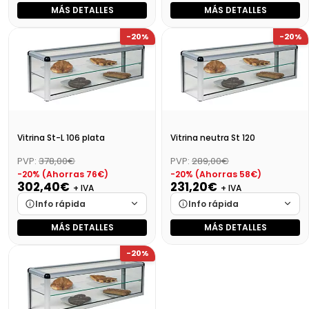
MÁS DETALLES
MÁS DETALLES
Marca
Cargando…
Marca
Cargando…
-20%
-20%
Medidas
Cargando…
Medidas
Cargando…
Disponibilidad
Cargando…
Disponibilidad
Cargando…
Precio final (+21%)
544,98 €
Precio final (+21%)
605,00 €
Vitrina St-L 106 plata
Vitrina neutra St 120
PVP:
378,00€
PVP:
289,00€
-20% (Ahorras 76€)
-20% (Ahorras 58€)
302,40€
231,20€
+ IVA
+ IVA
Info rápida
Info rápida
MÁS DETALLES
MÁS DETALLES
Marca
Cargando…
Marca
Cargando…
-20%
Medidas
Cargando…
Medidas
Cargando…
Disponibilidad
Cargando…
Disponibilidad
Cargando…
Precio final (+21%)
365,90 €
Precio final (+21%)
279,75 €