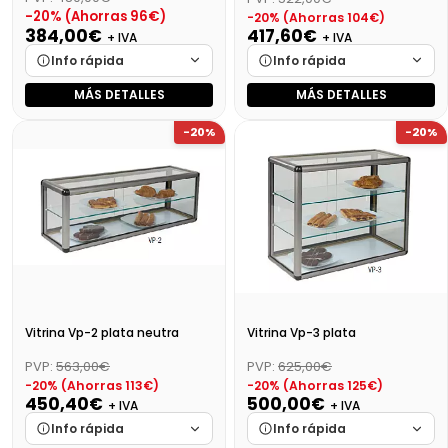
-20% (Ahorras 96€)
-20% (Ahorras 104€)
384,00€
417,60€
+ IVA
+ IVA
Info rápida
Info rápida
MÁS DETALLES
MÁS DETALLES
Marca
Cargando…
Marca
Cargando…
-20%
-20%
Medidas
Cargando…
Medidas
Cargando…
Disponibilidad
Cargando…
Disponibilidad
Cargando…
Precio final (+21%)
464,64 €
Precio final (+21%)
505,30 €
Vitrina Vp-2 plata neutra
Vitrina Vp-3 plata
PVP:
563,00€
PVP:
625,00€
-20% (Ahorras 113€)
-20% (Ahorras 125€)
450,40€
500,00€
+ IVA
+ IVA
Info rápida
Info rápida