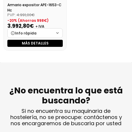
Armario expositor APE-1653-C
Hc
PVP:
4.991,00€
-20% (Ahorras 998€)
3.992,80€
+ IVA
Info rápida
MÁS DETALLES
Marca
Cargando…
Medidas
Cargando…
Disponibilidad
Cargando…
Precio final (+21%)
4831,29 €
¿No encuentra lo que está
buscando?
Si no encuentra su maquinaria de
hostelería, no se preocupe: contáctenos y
nos encargaremos de buscarla por usted