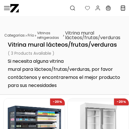
Saltar al
contenido
principal
Vitrina mural
Vitrinas
Categorías
Frío
lácteos/frutas/verduras
refrigeradas
Vitrina mural lácteos/frutas/verduras
( 3 Products Available )
Si necesita alguna vitrina
mural para
lácteos/frutas/verduras
, por favor
contáctenos y encontraremos el mejor producto
para sus necesidades
-20%
-20%