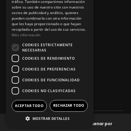
tráfico. También compartimos información
sobre su uso de nuestro sitio con nuestros
socios de publicidad y análisis, quienes
App Zine Hostelería
pueden combinarla con otra información
que les haya proporcionado o que hayan
recopilado a partir del uso de sus servicios.
Más información
COOKIES ESTRICTAMENTE
NECESARIAS
COOKIES DE RENDIMIENTO
COOKIES DE PREFERENCIAS
Síguenos
COOKIES DE FUNCIONALIDAD
COOKIES NO CLASIFICADAS
RECHAZAR TODO
ACEPTAR TODO
MOSTRAR DETALLES
2025. Todos los derechos reservados
Filtros
Ordenar por