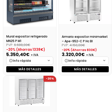
Mural expositor refrigerado
Armario expositor minimarket
MN25 P M1
– Ape-952-C P Hc Bl
PVP:
6.688,00€
PVP:
4.150,00€
-20% (Ahorras 1338€)
-20% (Ahorras 830€)
5.350,40€
3.320,00€
+ IVA
+ IVA
Info rápida
Info rápida
MÁS DETALLES
MÁS DETALLES
Marca
Cargando…
Marca
Cargando…
-20%
Medidas
Cargando…
Medidas
Cargando…
Disponibilidad
Cargando…
Disponibilidad
Cargando…
Precio final (+21%)
Precio final (+21%)
4017,20 €
6473,98 €