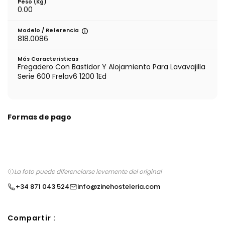
Peso (kg)
0.00
Modelo / Referencia
818.0086
Más Características
Fregadero Con Bastidor Y Alojamiento Para Lavavajilla
Serie 600 Frelav6 1200 1Ed
Formas de pago
La foto puede diferenciarse levemente del original
+34 871 043 524
info@zinehosteleria.com
Compartir :